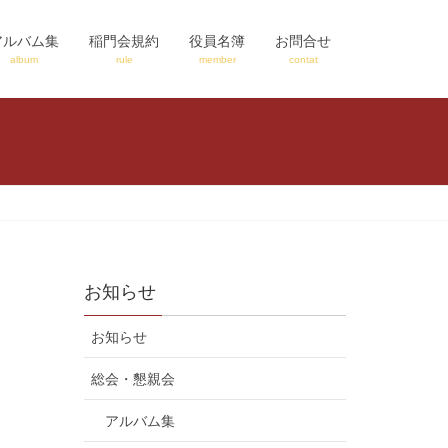
アルバム集
稲門会規約
役員名簿
お問合せ
album
rule
member
contat
お知らせ
お知らせ
総会・懇親会
アルバム集