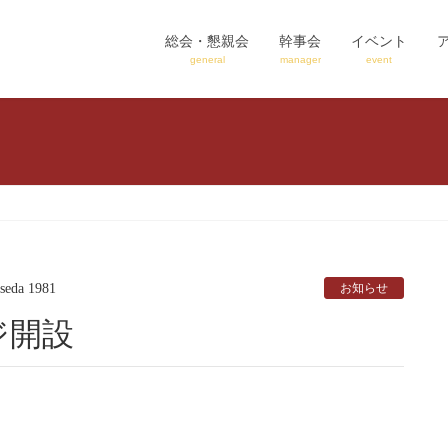
総会・懇親会
幹事会
イベント
general
manager
event
seda 1981
お知らせ
ジ開設