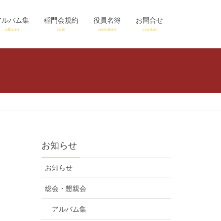
アルバム集
稲門会規約
役員名簿
お問合せ
album
rule
member
contat
お知らせ
お知らせ
総会・懇親会
アルバム集