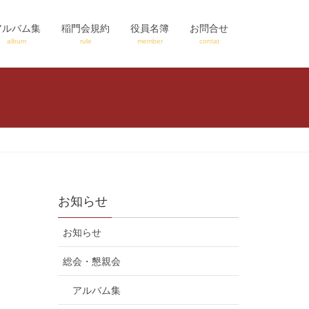
アルバム集
稲門会規約
役員名簿
お問合せ
album
rule
member
contat
お知らせ
お知らせ
総会・懇親会
アルバム集